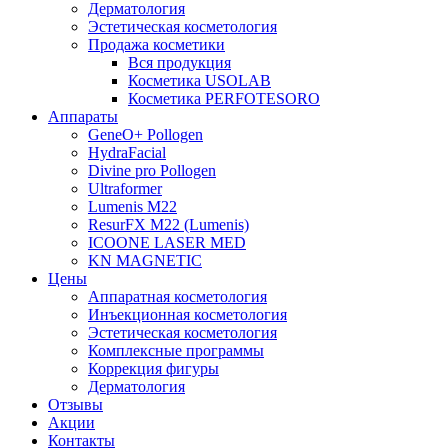
Дерматология
Эстетическая косметология
Продажа косметики
Вся продукция
Косметика USOLAB
Косметика PERFOTESORO
Аппараты
GeneO+ Pollogen
HydraFacial
Divine pro Pollogen
Ultraformer
Lumenis M22
ResurFX М22 (Lumenis)
ICOONE LASER MED
KN MAGNETIC
Цены
Аппаратная косметология
Инъекционная косметология
Эстетическая косметология
Комплексные программы
Коррекция фигуры
Дерматология
Отзывы
Акции
Контакты