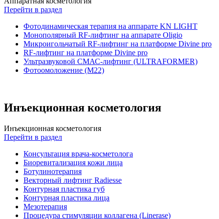
Аппаратная косметология
Перейти в раздел
Фотодинамическая терапия на аппарате KN LIGHT
Монополярный RF-лифтинг на аппарате Oligio
Микроигольчатый RF-лифтинг на платформе Divine pro
RF-лифтинг на платформе Divine pro
Ультразвуковой СМАС-лифтинг (ULTRAFORMER)
Фотоомоложение (М22)
Инъекционная косметология
Инъекционная косметология
Перейти в раздел
Консультация врача-косметолога
Биоревитализация кожи лица
Ботулинотерапия
Векторный лифтинг Radiesse
Контурная пластика губ
Контурная пластика лица
Мезотерапия
Процедура стимуляции коллагена (Linerase)