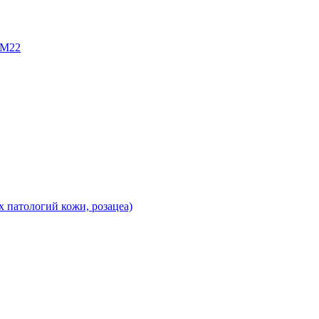
 М22
х патологий кожи, розацеа)