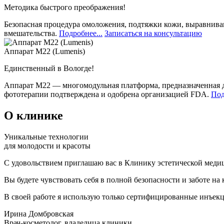
Методика быстрого преображения!
Безопасная процедура омоложения, подтяжки кожи, выравниван
вмешательства.
Подробнее...
Записаться на консультацию
Аппарат М22 (Lumenis)
Единственный в Вологде!
Аппарат М22 — многомодульная платформа, предназначенная д
фототерапии подтверждена и одобрена организацией FDA.
Под
О клинике
Уникальные технологии
для молодости и красоты
С удовольствием приглашаю вас в Клинику эстетической мед
Вы будете чувствовать себя в полной безопасности и заботе н
В своей работе я использую только сертифицированные инъекц
Ирина Домбровская
Врач-косметолог, владелица клиники